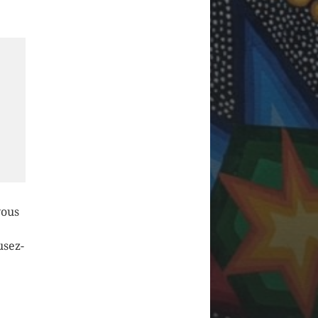
vous
usez-