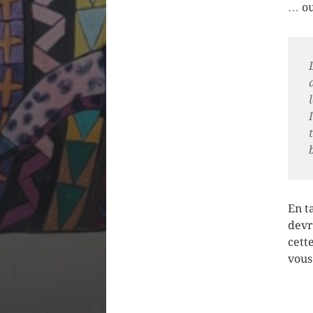
… ou
En t
devr
cett
vous