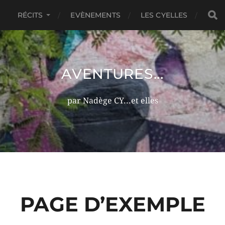
RÉCITS
EVÈNEMENTS
LES CYELLES
AVENTURES...
par Nadège CY...et elles
PAGE D’EXEMPLE