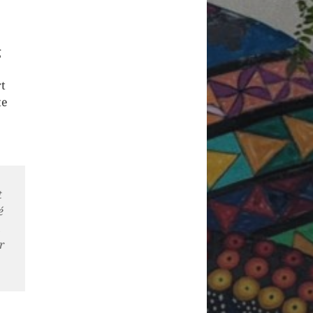
g
rt
te
t
é
r